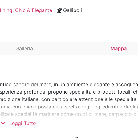
dining
,
Chic & Elegante
Gallipoli
Galleria
Mappa
tentico sapore del mare, in un ambiente elegante e accoglie
n’esperienza profonda, propone specialità e prodotti locali, c
adizione italiana, con particolare attenzione alle specialità
rema cura viene posta nella scelta degli ingredienti e degli 
relibate specialità marinare come crudi di mare, carpaccio d
Leggi Tutto