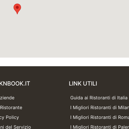
KNBOOK.IT
LINK UTILI
Aziende
Guida ai Ristoranti di Italia
Ristorante
I Migliori Ristoranti di Mila
cy Policy
I Migliori Ristoranti di Rom
ni del Servizio
I Migliori Ristoranti di Pal