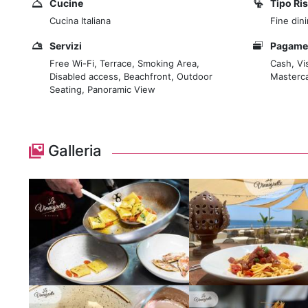
Cucine
Tipo Ri
Cucina Italiana
Fine din
Servizi
Pagame
Free Wi-Fi, Terrace, Smoking Area,
Cash, Vi
Disabled access, Beachfront, Outdoor
Masterca
Seating, Panoramic View
Galleria