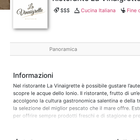
$$$
Cucina Italiana
Fine 
Panoramica
Informazioni
Nel ristorante La Vinaigrette è possibile gustare l’au
scopre le acque dello Ionio. Il ristorante, frutto di u
accolgono la cultura gastronomica salentina e della tr
la selezione del miglior pescato che il mare offre. Est
per offrire sempre prodotti freschi e di stagione e p
rossi, scampi e frutti di mare, tartare di tonno ecc..