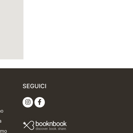
SEGUICI
no
a
ermo