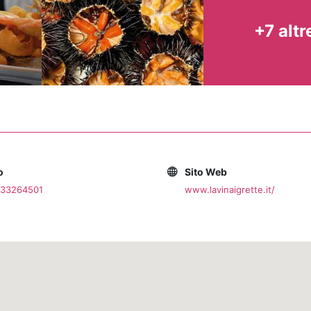
+7 altr
o
Sito Web
833264501
www.lavinaigrette.it/