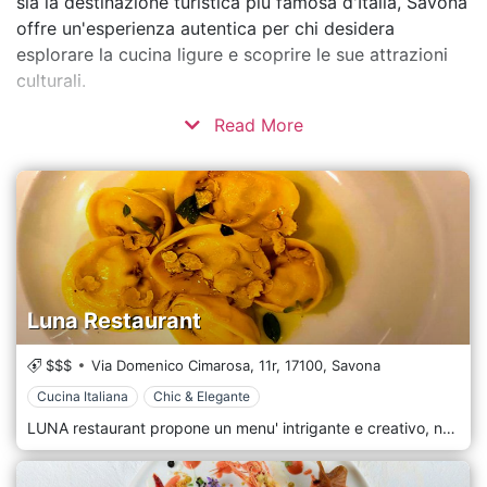
sia la destinazione turistica più famosa d'Italia, Savona
offre un'esperienza autentica per chi desidera
esplorare la cucina ligure e scoprire le sue attrazioni
culturali.
Read More
Luna Restaurant
$$$
Via Domenico Cimarosa, 11r,
17100,
Savona
Cucina Italiana
Chic & Elegante
LUNA restaurant propone un menu' intrigante e creativo, nel quale la tradizione mediterranea sposa le nuove tendenze, dando origine ad una cucina "fusion". Luna Restaurant esprime la voglia di ricercare, di guardare sempre avanti senza farsi condizionare dai risultati ottenuti da oltre 20 anni di attività. Senza passione e sacrifici, questo mestiere non avrebbe senso. L'innesto del nuovo Chef, Sabrina Facciolo, ha dato vitalità e stimolo alla cucina.