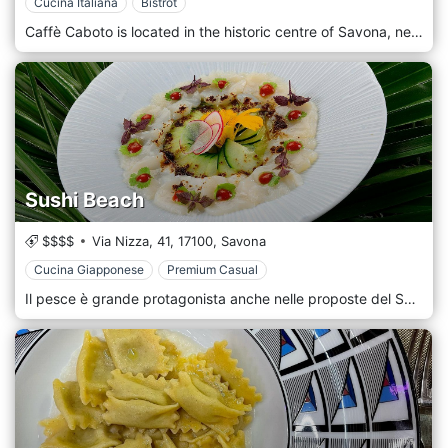
Cucina Italiana
Bistrot
Caffè Caboto is located in the historic centre of Savona, near the Duomo and a stone's throw from the port. Genoese minestrone is always present in daily menus, ranging from mushroom and blueberry risotto to trenette with anchovies. The same goes for the second courses, starting from the Ligurian rabbit to the stockfish buridda and the cardoon flan with taleggio cream.
Sushi Beach
$$$$
Via Nizza, 41,
17100,
Savona
Cucina Giapponese
Premium Casual
Il pesce è grande protagonista anche nelle proposte del Sushi Beach che unisce alla millenaria tradizione giapponese del sushi la varietà e la freschezza del pescato ligure. A rendere unico il Sushi Beach sono anche l'ambiente e l’atmosfera creata dalla terrazza a bordo piscina e con vista panoramica sul mare, per vivere appieno un’esperienza pieds dans l’eau. In cucina, cuochi giapponesi danno vita un menu ricco e di assoluta tendenza, nel quale trovare tutte le icone della tavola nipponica - sushi, sashimi, nigiri, temaki, gunkan, hosomaki - realizzate con materie prime locali, come i gamberi viola di Sanremo, ma anche variazioni vegetali sul tema (come il temaki vegetariano e vegano), e piatti dello chef come panko maguro, pancia di maiale brasata e tataki di tonno in salsa di cipolla di Tropea.