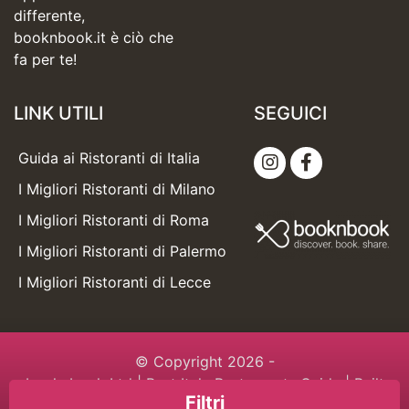
differente,
booknbook.it è ciò che
fa per te!
LINK UTILI
SEGUICI
Guida ai Ristoranti di Italia
I Migliori Ristoranti di Milano
I Migliori Ristoranti di Roma
I Migliori Ristoranti di Palermo
I Migliori Ristoranti di Lecce
© Copyright 2026 -
booknbook Ltd
| Best Italy Restaurants Guide | Built
Filtri
with love with
booknbook.directory