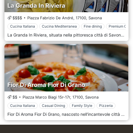
La Granda In Riviera
$$$$
Piazza Fabrizio De André,
17100,
Savona
Cucina Italiana
Cucina Mediterranea
Fine dining
Premium Casu
La Granda In Riviera, situata nella pittoresca città di Savona, in Italia, presenta un'esperienza culinaria senza precedenti che rende omaggio alle ricche tradizioni della cucina italiana abbracciando l'innovazione delle tecniche culinarie contemporanee. Questo stimato ristorante, situato lungo la bellissima costa della Riviera, è rinomato per il suo impegno verso l'eccellenza. Il suo menu riflette il patrimonio gastronomico italiano e le abbondanti risorse naturali della regione Ligure. Al centro della filosofia di La Granda In Riviera c'è la dedizione al movimento "Slow Food", che enfatizza le pratiche sostenibili di agricoltura, pesca e allevamento degli animali. Questo impegno è evidente nella meticolosa selezione degli ingredienti provenienti da produttori e agricoltori locali che condividono il rispetto per l'ambiente e la passione per la qualità. Il menu è una celebrazione di questi ingredienti, con una varietà di piatti che mettono in risalto la freschezza e i sapori della regione, dalle carni succulente e il pesce fresco alle verdure vivaci e alle erbe aromatiche. L'ambiente de La Granda In Riviera è pensato per offrire ai commensali un'atmosfera serena e invitante che completa l'esperienza culinaria. Gli interni sono elegantemente arredati, con tocchi che riflettono il patrimonio marittimo di Savona. La zona pranzo all'aperto offre una vista mozzafiato sul mare, rendendola l'ambiente perfetto per un pasto memorabile sotto le stelle.
Fior Di Aroma Fior Di Grano
$$
Piazza Marco Biagi 15r-17r,
17100,
Savona
Cucina Italiana
Casual Dining
Family Style
Pizzeria
Fior Di Aroma Fior Di Grano, nascosto nell'incantevole città di Savona, in Italia, presenta una versione rinfrescante della cucina italiana, fondendo la bellezza senza tempo dei sapori tradizionali italiani con un approccio moderno e attento alla salute. Questo ristorante innovativo è rapidamente diventato un punto di riferimento per coloro che cercano un'esperienza culinaria che sia allo stesso tempo appagante e nutriente, sullo sfondo della splendida Riviera italiana. Il cuore della filosofia di Fior Di Aroma Fior Di Grano risiede nella sua dedizione a un'alimentazione sana senza compromettere il gusto. Qui, il menu celebra la ricca generosità agricola italiana, con piatti realizzati con i migliori ingredienti biologici e di provenienza locale. Il ristorante è orgoglioso della sua selezione di cibi integrali e non trasformati, creando pasti vivaci, saporiti e intrinsecamente sani. Dalla pasta artigianale realizzata con grani antichi alle carni succulente e al pesce fresco, ogni piatto testimonia il potenziale degli ingredienti puri per creare sublimi esperienze culinarie. L'atmosfera di Fior Di Aroma Fior Di Grano riflette il suo impegno per la semplicità e la qualità. L'arredamento è minimalista ma caldo, creando uno spazio invitante dove i commensali possono rilassarsi e assaporare i propri pasti. Il design del ristorante, con la sua cucina a vista e la luce naturale, favorisce una connessione tra il team culinario e gli ospiti, evidenziando la trasparenza e l'autenticità al centro della struttura.