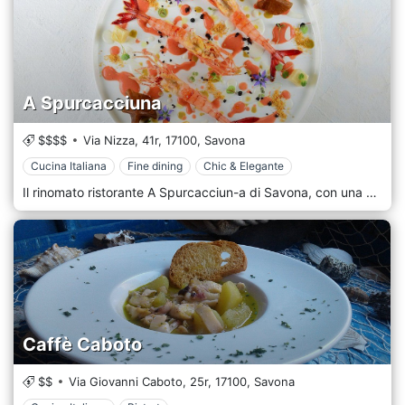
A Spurcacciuna
$$$$
Via Nizza, 41r,
17100,
Savona
Cucina Italiana
Fine dining
Chic & Elegante
Il rinomato ristorante A Spurcacciun-a di Savona, con una storia familiare secolare, promuove la cucina locale attraverso ingredienti freschi e stagionali. Guidato da Simone Perata dal 2018, il ristorante ha un approccio innovativo che conserva la tradizione, unendo sapori regionali a influenze internazionali. L'ambiente del ristorante è altrettanto curato. Le sale sono eleganti e accoglienti, con arredi raffinati e un'atmosfera intima e suggestiva. A Spurcacciun-a è il luogo ideale per un'esperienza gastronomica unica, che coniuga gusto, arte e bellezza.
Caffè Caboto
$$
Via Giovanni Caboto, 25r,
17100,
Savona