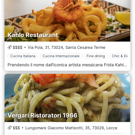
Kahlo Restaurant
$$$$
Via Pola, 31,
73024,
Santa Cesarea Terme
Cucina Italiana
Cucina Internazionale
Fine dining
Chic & Elega
Prendendo il nome dall'iconica artista messicana Frida Kahlo, il Ristorante Kahlo nella città costiera di Santa Cesarea Terme suggerisce una fusione di raffinatezza italiana con i sapori vibranti, colorati e ricchi della cucina messicana. Influenza messicana: il nome suggerisce che potrebbero esserci piatti o sapori di ispirazione messicana. Pensa a tacos, enchiladas o persino talpe, ma possibilmente con una svolta utilizzando ingredienti italiani locali. Piatti italiani: data la posizione in Puglia, aspettati piatti influenzati da ingredienti locali come olio d'oliva, pesce fresco e verdure coltivate localmente. Potrebbero esserci piatti di pasta o risotti con un tocco messicano. Selezioni di frutti di mare: la vicinanza di Santa Cesarea Terme alla costa potrebbe significare concentrarsi sui frutti di mare, possibilmente combinati con sapori messicani come lime, coriandolo e peperoncino. Eclettico e vibrante: traendo ispirazione dalla vita e dall'arte colorate di Frida Kahlo, l'interno potrebbe essere adornato con colori vivaci, forse anche riproducendo alcune delle sue famose opere. Vibrazioni costiere: poiché si trova lungo la costa, il ristorante potrebbe avere una vista sul mare o elementi nell'arredamento che ricordano ai commensali la loro posizione sul mare.
Vergari Ristoratori 1966
$$$
Lungomare Giacomo Matteotti, 35,
73026,
Lecce