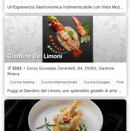
Un'Esperienza Gastronomica Indimenticabile con Vista Mozzafiato Il Solemar di Palermo si distingue come una destinazione d'eccellenza per gli amanti della buona cucina e delle atmosfere raffinate. Situato sul suggestivo Lungomare Cristoforo Colombo, nella zona dell'Addaura, il ristorante Solemar Club offre un'esperienza culinaria che va oltre il semplice pasto, trasformando pranzi e cene in momenti unici, avvolti da un panorama mozzafiato. Il Ristorante: Un Inno alla Tradizione Mediterranea con un Tocco Moderno Il cuore pulsante del Solemar è il suo ristorante, un ambiente accogliente e ricercato, caratterizzato da un design dalle linee essenziali che richiama la più squisita tradizione mediterranea. Le mura bianche e i dettagli dai colori naturali creano un'atmosfera elegante e rilassante, perfetta per assaporare le delizie proposte. La cucina del Solemar celebra i sapori autentici della tradizione italiana e mediterranea, con un'attenzione particolare alla freschezza e alla qualità degli ingredienti. Il menu, curato e variegato, spazia da antipasti creativi a primi piatti che esaltano i prodotti del territorio, fino a secondi di pesce fresco e carni selezionate. Tra le proposte si possono trovare specialità come tartare, risotti, paste fresche come le busiate e classici intramontabili come gli spaghetti alle vongole, il tutto presentato con un tocco di originalità. Ciò che rende l'esperienza al Solemar veramente speciale è l'attenzione dedicata a ogni dettaglio. Il servizio accurato sposa professionalità e simpatia, creando un ambiente caloroso e familiare dove ogni ospite si sente coccolato. Il personale è pronto a consigliare e guidare nella scelta dei piatti e degli abbinamenti con una selezionata carta dei vini. L'obiettivo è offrire non solo un pasto, ma un vero e proprio viaggio sensoriale, dove sapori, profumi, luci e suoni si fondono in un'armonia perfetta. Oltre la Cena: Relax e Intrattenimento L'esperienza al Solemar non si conclude con il dessert. Dopo cena, gli ospiti possono concedersi il piacere di un drink nei confortevoli salotti, lasciandosi cullare dalla musica e dall'atmosfera incantevole. È il luogo ideale per prolungare la serata in compagnia, godendo della brezza marina e della vista. Non Solo Ristorante: Spazi per Eventi Grazie alla sua posizione privilegiata e agli ampi spazi, il Solemar Club si propone anche come location esclusiva per eventi privati e cerimonie, come matrimoni, trasformando ogni occasione speciale in un ricordo indimenticabile. Il Solemar di Palermo è quindi molto più di un semplice ristorante: è un luogo dove la passione per l'ospitalità e l'alta cucina si incontrano, regalando emozioni e sapori autentici in una cornice di rara bellezza. Un indirizzo da non perdere per chi cerca un'esperienza gastronomica completa e appagante nel capoluogo siciliano.
Giardino Dei Limoni
$$$$
Corso Giuseppe Zanardelli, 84,
25083,
Gardone
Riviera
Cucina Italiana
Cucina Internazionale
Cucina Europea
Fine din
Fuggi al Giardino dei Limoni, uno splendido gioiello di arte culinaria, immerso nel romantico abbraccio di Gardone Riviera, in Lombardia. Posizionato tra i paesaggi lussureggianti e verdeggianti di questo paradiso italiano, il nostro ristorante è un santuario dove la gastronomia e la tranquillità sbocciano, offrendo ai nostri clienti un'esperienza culinaria unica e sentita. Entra nel nostro mondo dove il fascino aromatico dei limoneti si intreccia con gli squisiti sapori della cucina lombarda, creando una sinfonia senza precedenti per i sensi. Al Giardino dei Limoni, la nostra visione è quella di fornire un luogo in cui le tradizioni culinarie italiane senza tempo si fondono perfettamente con una gastronomia moderna e innovativa. Il risultato è un menu che onora le nostre radici ed entusiasma il palato contemporaneo. Avvolti in un'atmosfera serena, i nostri spazi da pranzo sussurrano storie di eleganza italiana e raffinatezza moderna, unendosi armoniosamente per offrire un ambiente intimo e accogliente. Sia che cenate tra i lussureggianti limoneti del nostro incantevole giardino o nell'elegante tranquillità dei nostri spazi interni, il Giardino dei Limoni offre uno scenario di pacifica raffinatezza, ideale per ogni occasione. Il viaggio culinario al Giardino dei Limoni è profondamente intrecciato con il fertile suolo lombardo, garantendo che ogni piatto risuoni con i sapori autentici della regione. I nostri chef, artigiani del gusto, fondono ingredienti freschi e di provenienza locale per creare parole che sono allo stesso tempo un cenno al passato e un'ondata al futuro della cucina italiana. Gli agrumi vibranti e freschi dei nostri limoneti aggiungono un tocco piccante e caratteristico ai nostri piatti, incantando il tuo palato con una cascata di sapori.