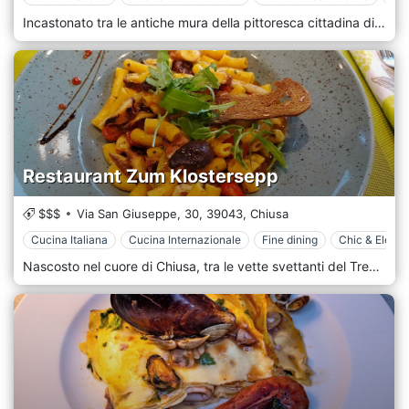
Incastonato tra le antiche mura della pittoresca cittadina di Glorenza, il Flurin - Bar, Restaurant & Suites è un rifugio sublime che racchiude l'essenza dell'eleganza senza tempo e dell'arte culinaria del Trentino Alto Adige. Sposando il design contemporaneo con il ricco patrimonio architettonico della regione, questa struttura promette una vacanza serena con comfort di lusso e delizie gourmet. La facciata, che ricorda il fascino medievale di Glorenza, attira i visitatori con la sua sottile fusione di pietra antica e accenti moderni. All'interno, Flurin vanta un'armoniosa giustapposizione tra vecchio e nuovo. Travi rustiche in legno che si incrociano in alto, intricati affreschi e pavimenti in pietra artigianale convivono magnificamente con mobili eleganti, illuminazione d'atmosfera e opere d'arte d'avanguardia. Al bar Flurin's, gli ospiti possono rilassarsi con cocktail preparati meticolosamente, una selezione dei migliori vini regionali o una tazza fumante di espresso italiano. Ogni drink racconta una storia di terra, sia attraverso le note frizzanti di un vino bianco trentino che attraverso i sapori ricchi di una grappa locale.
Restaurant Zum Klostersepp
$$$
Via San Giuseppe, 30,
39043,
Chiusa
Cucina Italiana
Cucina Internazionale
Fine dining
Chic & Elega
Nascosto nel cuore di Chiusa, tra le vette svettanti del Trentino Alto Adige, si trova il Ristorante Zum Klostersepp, un santuario culinario che intreccia tradizione, sapore e ospitalità senza pari. Ispirato al patrimonio monastico della città, Zum Klostersepp presenta un ambiente sereno e appartato. Con le sue travi in legno, la pietra e l'illuminazione ambientale, il ristorante funge da rifugio tranquillo che ricorda i ritiri meditativi di un tempo. L'ambientazione è allo stesso tempo un omaggio alla storia di Chiusa e una testimonianza dell'impegno del ristorante nel creare uno spazio in cui i commensali possano veramente assaporare il loro cibo e la compagnia che condividono. Al centro del menu di Zum Klostersepp c'è la ricca eredità culinaria del Trentino Alto Adige. Ogni piatto, realizzato meticolosamente da chef esperti, racchiude i generosi prodotti della regione, il terreno montuoso e le influenze culturali. Dai sostanziosi stufati che hanno riscaldato generazioni nei freddi inverni alpini ai delicati pasticcini che parlano della finezza italiana, le offerte qui sono diverse e autenticamente regionali.