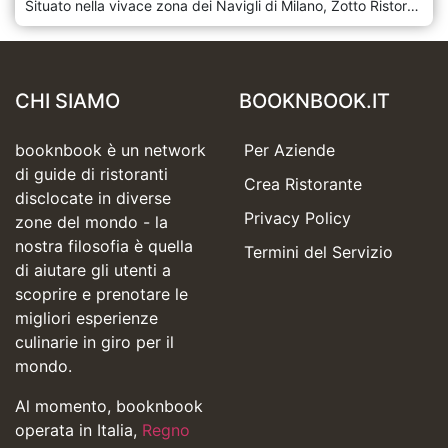
Situato nella vivace zona dei Navigli di Milano, Zotto Ristorante Argentino è un'autentica oasi di cucina argentina che porta nel cuore della città i sapori intensi e tradizionali del Sud America. Il ristorante è noto per le sue specialità di carne alla griglia, preparate secondo la tradizione argentina, con tagli pregiati e cotture perfette che esaltano la qualità delle materie prime. Con un'atmosfera calda e accogliente, Zotto è il posto ideale per chi cerca un'esperienza gastronomica all'insegna dei sapori autentici dell'Argentina, perfetta per cene conviviali, pranzi di lavoro o occasioni speciali. Zotto Ristorante Argentino si trova nel quartiere dei Navigli, una delle zone più caratteristiche e affascinanti di Milano, famosa per i suoi canali storici e la vivace vita notturna. L'atmosfera di Zotto è accogliente e calda, con interni che evocano il fascino rustico delle tradizionali parrillas argentine. Gli arredi in legno scuro, le pareti decorate con immagini di paesaggi argentini e il fuoco del grande asado all'aperto creano un'atmosfera familiare e informale ma raffinata. La cucina di Zotto è un omaggio alla tradizione argentina, incentrata su carni di alta qualità preparate secondo le classiche tecniche dell'asado. Il menù è ricco di piatti che esaltano i sapori autentici del Sud America, con una selezione di tagli pregiati provenienti dalle migliori fattorie argentine cucinati alla perfezione sulla griglia a vista. Tra gli antipasti, spiccano il choripán, un panino con salsiccia argentina servito con chimichurri, e le empanadas, classici fagottini ripieni di carne, verdure o formaggio, croccanti all'esterno e morbidi all'interno. Altri antipasti tipici includono la provoleta, un formaggio grigliato servito con olio e spezie, e le mollejitas, ghiandole dolci grigliate, un must per gli amanti della cucina argentina.
CHI SIAMO
BOOKNBOOK.IT
booknbook è un network
Per Aziende
di guide di ristoranti
Crea Ristorante
disclocate in diverse
Privacy Policy
zone del mondo - la
nostra filosofia è quella
Termini del Servizio
di aiutare gli utenti a
scoprire e prenotare le
migliori esperienze
culinarie in giro per il
mondo.
Al momento, booknbook
operata in Italia,
Regno