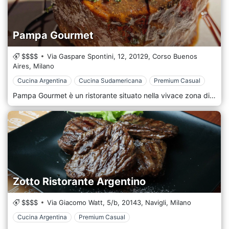
Pampa Gourmet
$$$$
Via Gaspare Spontini, 12,
20129,
Corso Buenos
Aires,
Milano
Cucina Argentina
Cucina Sudamericana
Premium Casual
Pampa Gourmet è un ristorante situato nella vivace zona di Buenos Aires a Milano, perfetto per chi cerca un'esperienza culinaria di alto livello ispirata alla tradizione argentina. La location è elegante e accogliente, con interni che fondono uno stile contemporaneo a dettagli rustici, come legno scuro e pelle, che richiamano l’atmosfera delle classiche "parrillas" argentine. Le ampie vetrate e le luci soffuse creano un ambiente intimo e raffinato, ideale sia per cene romantiche che per incontri conviviali tra amici o familiari. La cucina di Pampa Gourmet è un vero tributo alla tradizione gastronomica argentina, con un’attenzione particolare alla qualità delle carni. Il menù è ricco di specialità alla griglia, tra cui l’asado, il bife de chorizo, e la picanha, tutti tagli preparati secondo la tradizione argentina, esaltando il sapore autentico della carne. Accanto ai piatti di carne, si possono trovare antipasti come le empanadas e i provoleta grigliati, oltre a contorni classici come le patate alla brace e le verdure grigliate. La carta dei vini offre una selezione di pregiate etichette argentine, perfette per accompagnare i sapori intensi della griglia. L’atmosfera di Pampa Gourmet è sofisticata ma rilassata, con un servizio attento e cordiale che rende ogni pasto un’esperienza piacevole. Il personale, preparato e appassionato, è sempre pronto a consigliare i migliori piatti e abbinamenti, contribuendo a creare un’esperienza autentica. Pampa Gourmet è il luogo ideale per chi desidera scoprire i sapori dell’Argentina, immerso in un contesto elegante e moderno, nel cuore di Milano.
Zotto Ristorante Argentino
$$$$
Via Giacomo Watt, 5/b,
20143,
Navigli,
Milano
Cucina Argentina
Premium Casual