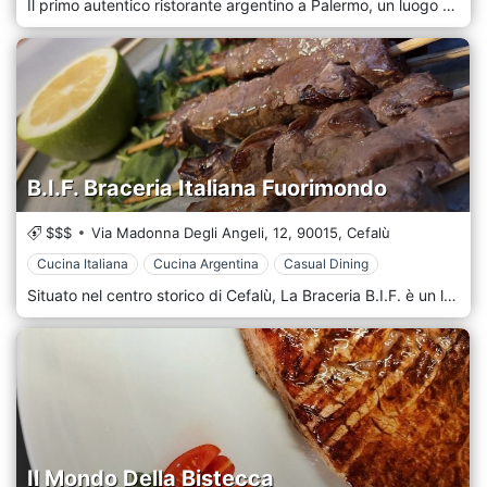
Il primo autentico ristorante argentino a Palermo, un luogo d’elezione della cultura enogastronomica argentina. La storia di chef Gustavo inizia nelle campagne di Guaymallén, nel cuore di Mendoza, terra del sole e del buon vino argentino. Il personale saprà indicarti la pietanza più adatta ai tuoi gusti, da un’attenta selezione di carni e materie prime, cucinate sapientemente secondo la tradizione culinaria argentina. In abbinamento ad uno dei vini argentini della nostra cantina, potrai vivere un’esperienza gastronomica completa. Carni argentine selezionate dai migliori allevatori e dai migliori produttori, per garantire una qualità pazzesca della materia prima.
B.I.F. Braceria Italiana Fuorimondo
$$$
Via Madonna Degli Angeli, 12,
90015,
Cefalù
Cucina Italiana
Cucina Argentina
Casual Dining
Situato nel centro storico di Cefalù, La Braceria B.I.F. è un locale rinnovato, in stile ed eleganza, con pareti in pietra antica. Da B.I.F. troverete le carni migliori per soddisfare qualsiasi tipo di palato e potrete gustare tagli sempre di qualità provenienti da ogni parte del mondo, stando comodamente seduti al tavolo in un ambiente accogliente e moderno. Le carni scelte e selezionate accuratamente dalle filiere locali che garantiscono una frollatura impeccabile per ogni taglio, garantendo al cliente una carne morbida, delicata, che si sciolga in bocca. Dalle T-Bon ad una costata morbida, o anche un bel controfiletto tenero e succulento.
Il Mondo Della Bistecca