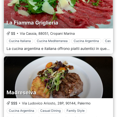
La Fiamma Griglieria
$$
Via Cassia,
88051,
Cropani Marina
Cucina Italiana
Cucina Mediterranea
Cucina Argentina
Casual 
La cucina argentina e italiana offrono piatti autentici in questo ristorante. Gli esotici spiedini, bistecca succulenta e entrecote potrebbero farti una buona impressione. Al ristorante La Fiamma Trattoria Griglieria, i visitatori possono provare un tiramisù ottimo. Questo posto è noto per i deliziosi cordiale o vino. L'atmosfera ospitale di questo locale dipende in larga misura dal personale, che qui è davvero disponibile. Lo spettacolare servizio ti metterà a tuo agio. Goditi un ambiente fichissimo qui.
Madreselva
$$$
Via Ludovico Ariosto, 28P,
90144,
Palermo
Cucina Argentina
Casual Dining
Family Style