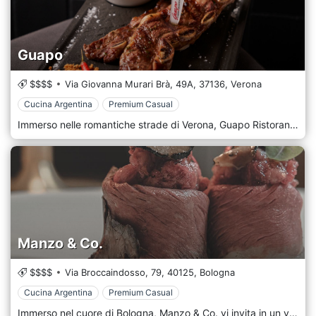
Guapo
$$$$
Via Giovanna Murari Brà, 49A,
37136,
Verona
Cucina Argentina
Premium Casual
Immerso nelle romantiche strade di Verona, Guapo Ristorante attira con il suo mix di raffinatezza ed eccellenza culinaria. Il nostro ristorante è un paradiso per i commensali più esigenti che cercano un'esperienza gastronomica indimenticabile intrisa di fascino ed eleganza italiani. Al Guapo Ristorante, siamo orgogliosi di offrire un menu che celebra il ricco patrimonio culinario italiano abbracciando tecniche e sapori moderni. I nostri piatti sono realizzati con i migliori ingredienti di provenienza locale, riflettendo la stagionalità e la freschezza della generosità della regione. Concedetevi un viaggio culinario mentre esplorate il nostro menu, che presenta un'allettante gamma di specialità italiane preparate con creatività e passione. Dai delicati antipasti e primi piatti fatti a mano alle carni succulente e al pesce fresco, ogni piatto del Guapo Ristorante è un capolavoro di sapore e presentazione. Oltre alla nostra eccezionale cucina, Guapo Ristorante offre un ambiente elegante e invitante dove gli ospiti possono rilassarsi e assaporare i pasti con amici e persone care. Il nostro personale attento è impegnato a fornire un servizio impeccabile, assicurando che ogni visita sia memorabile.
Manzo & Co.
$$$$
Via Broccaindosso, 79,
40125,
Bologna
Cucina Argentina
Premium Casual
Immerso nel cuore di Bologna, Manzo & Co. vi invita in un viaggio enogastronomico incentrato sull'arte della carne bovina. Con un nome che evidenzia la nostra attenzione alla carne di qualità, il nostro ristorante è un paradiso per gli amanti della carne che cercano un'esperienza culinaria eccezionale nel cuore dell'Emilia-Romagna. Noi di Manzo & Co. siamo appassionati nel mostrare la versatilità e la profondità dei sapori che si trovano nei diversi tagli di manzo. Il nostro menu presenta una selezione curata di piatti che celebrano la naturale ricchezza e tenerezza di questa amata proteina, proveniente dalle migliori fattorie e produttori locali. Soddisfa i tuoi sensi mentre esplori il nostro menu, che offre una varietà di piatti a base di carne di manzo, tra cui bistecche succulente, hamburger gourmet, stufati sostanziosi e salumi artigianali. Ogni piatto è sapientemente preparato dai nostri abili chef, che utilizzano tecniche tradizionali e moderne innovazioni culinarie per elevare i sapori e le consistenze delle nostre offerte di carne di manzo. Oltre ai nostri eccezionali piatti a base di carne, Manzo & Co. offre un ambiente caldo e invitante che pone le basi per un'esperienza culinaria memorabile. Che tu stia godendo un pasto con la famiglia, gli amici o i colleghi, il nostro personale attento si impegna a fornire un servizio di prim'ordine e a garantire che ogni visita sia piacevole.