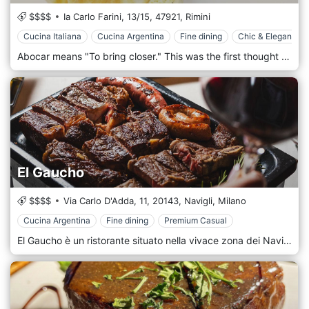
$$$$
Ia Carlo Farini, 13/15,
47921,
Rimini
Cucina Italiana
Cucina Argentina
Fine dining
Chic & Elegante
Abocar means "To bring closer." This was the first thought shared between Camilla and Mariano when they wondered what intentions they had in opening a restaurant and bringing together two very distant lands but with very similar characters. It is merging in a subtle balance of two cuisines that spontaneously interact with each other. Give priority to using the resources available in the area. Through our way of seeing catering, we can offer our guests a moment of happiness. We are creating a corner in this wonderful city where we can express our whole being. This is Abocar two kitchens - located in Rimini.
El Gaucho
$$$$
Via Carlo D'Adda, 11,
20143,
Navigli,
Milano
Cucina Argentina
Fine dining
Premium Casual
El Gaucho è un ristorante situato nella vivace zona dei Navigli a Milano, perfetto per chi ama le atmosfere informali ma raffinate. La location è ispirata allo stile delle tradizionali "parrillas" argentine, con arredi rustici in legno, toni caldi e un tocco di eleganza che rende l’ambiente accogliente e invitante. Situato in una delle aree più affascinanti della città, il ristorante offre una vista incantevole sui canali, ideale per chi desidera gustare un buon pasto in un contesto suggestivo e vibrante. La cucina di El Gaucho è un inno alla tradizione culinaria argentina, con un focus particolare sulla carne alla griglia, preparata con maestria e passione. Il menù è ricco di tagli pregiati come l’asado, il bife de chorizo, e la entraña, tutti cucinati sulla griglia a vista, che regala agli ospiti uno spettacolo culinario coinvolgente. Non mancano proposte di antipasti tipici come le empanadas e contorni classici come le verdure alla griglia e le patate al forno. Per concludere, il menù propone dolci argentini come il dulce de leche e la torta al cioccolato. La carta dei vini è eccellente, con una selezione di etichette provenienti dalle migliori cantine argentine. L'atmosfera di El Gaucho è calorosa e conviviale, perfetta per una serata tra amici o una cena informale ma gustosa. Il personale è attento e amichevole, pronto a consigliare i migliori abbinamenti e a rendere l’esperienza piacevole. El Gaucho è la scelta ideale per chi desidera immergersi nei sapori autentici dell'Argentina, in una cornice unica come quella dei Navigli milanesi.