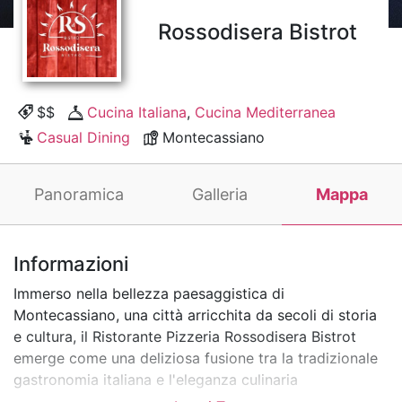
Rossodisera Bistrot
$$
Cucina Italiana
,
Cucina Mediterranea
Casual Dining
Montecassiano
Panoramica
Galleria
Mappa
Informazioni
Immerso nella bellezza paesaggistica di
Montecassiano, una città arricchita da secoli di storia
e cultura, il Ristorante Pizzeria Rossodisera Bistrot
emerge come una deliziosa fusione tra la tradizionale
gastronomia italiana e l'eleganza culinaria
contemporanea. Il nome "Rossodisera" - che significa