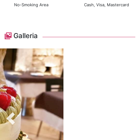
No-Smoking Area
Cash, Visa, Mastercard
Galleria
Precedente
Avan