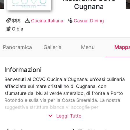
Cugnana
$$$
Cucina Italiana
Casual Dining
Olbia
Panoramica
Galleria
Menu
Mapp
Informazioni
Benvenuti al COVO Cucina a Cugnana: un'oasi culinaria
affacciata sul mare cristallino di Cugnana, con
sfumature dal blu al verde smeraldo, di fronte a Porto
Rotondo e sulla via per la Costa Smeralda. La nostra
suggestiva struttura bianca vi accoglie per
un'esperienza autentica, permettendovi di ammirare la
Leggi Tutto
bellezza della natura circostante con ogni condizione
climatica.