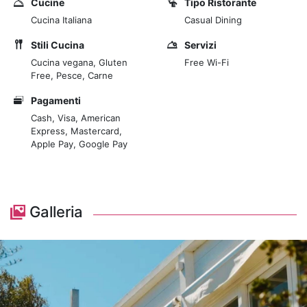
Cucine
Tipo Ristorante
Cucina Italiana
Casual Dining
La nostra filosofia celebra la natura e la biodiversità,
offrendo una cucina che valorizza i prodotti biologici e
Stili Cucina
Servizi
gli ingredienti locali. Deliziatevi a pranzo e cena con
Cucina vegana, Gluten
Free Wi-Fi
Free, Pesce, Carne
pesce freschissimo e verdure di stagione, trasformati
dai nostri chef in piatti sorprendenti che raccontano la
Pagamenti
Sardegna.
Cash, Visa, American
Express, Mastercard,
Al Covo Cugnana, la qualità degli ingredienti e del
Apple Pay, Google Pay
servizio si fondono in un'armoniosa sinfonia di sapori,
regalandovi un'esperienza indimenticabile in un
contesto naturale incantevole. Venite a condividere la
nostra passione per una cucina sostenibile e rispettosa
Galleria
dell'ambiente.