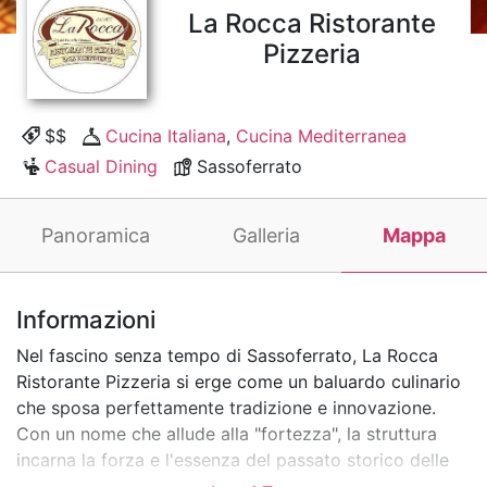
La Rocca Ristorante
Pizzeria
$$
Cucina Italiana
,
Cucina Mediterranea
Casual Dining
Sassoferrato
Panoramica
Galleria
Mappa
Informazioni
Nel fascino senza tempo di Sassoferrato, La Rocca
Ristorante Pizzeria si erge come un baluardo culinario
che sposa perfettamente tradizione e innovazione.
Con un nome che allude alla "fortezza", la struttura
incarna la forza e l'essenza del passato storico delle
Marche, soddisfacendo al tempo stesso i gusti del