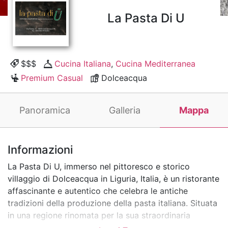
La Pasta Di U
$$$
Cucina Italiana
,
Cucina Mediterranea
Premium Casual
Dolceacqua
Panoramica
Galleria
Mappa
Informazioni
La Pasta Di U, immerso nel pittoresco e storico
villaggio di Dolceacqua in Liguria, Italia, è un ristorante
affascinante e autentico che celebra le antiche
tradizioni della produzione della pasta italiana. Situata
in una regione rinomata per la sua straordinaria
bellezza della Riviera, i paesaggi terrazzati e la ricca