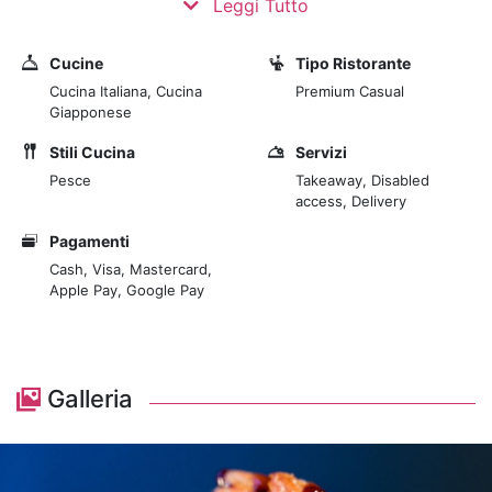
Leggi Tutto
mare. La Drink list proposta è stata creata sullo studio
dell’intero menù, per trovare l’abbinamento perfetto.
Cucine
Tipo Ristorante
La location accogliente, curata nei minimi dettagli, è
Cucina Italiana, Cucina
Premium Casual
ideale per trascorrere una serata in compagnia
Giapponese
all’insegna di un’esperienza originale e sempre nuova,
Stili Cucina
Servizi
un viaggio tra sapori e culture diverse per
Pesce
Takeaway, Disabled
un’esperienza che ti stupirà.
access, Delivery
Pagamenti
Cash, Visa, Mastercard,
Apple Pay, Google Pay
Galleria