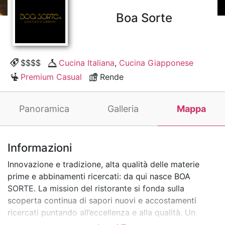
Boa Sorte
$$$$
Cucina Italiana
,
Cucina Giapponese
Premium Casual
Rende
Panoramica
Galleria
Mappa
Informazioni
Innovazione e tradizione, alta qualità delle materie
prime e abbinamenti ricercati: da qui nasce BOA
SORTE. La mission del ristorante si fonda sulla
scoperta continua di sapori nuovi e accostamenti
ricercati puntando all’eccellenza e alla qualità. Un
viaggio tra Italia e Giappone, dal sushi alla cucina di