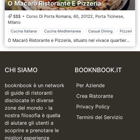
O Macarò Ristorante E Pizzeria
$$$
Corso Di Porta Romana, 60,
20122,
Porta Ticinese,
Milano
Cucina Italiana
Cucina Mediterranea
Casual Dining
Pizzeria
O Macarò Ristorante e Pizzeria, situato nel vivace quartiere Porta Ticinese di Milano, è un autentico angolo di Napoli nel cuore della città. Questo ristorante è il punto di riferimento per chi desidera gustare la vera cucina napoletana, in un ambiente accogliente e familiare che evoca tutto il calore e la convivialità tipici della tradizione partenopea. Il design di O Macarò è semplice e rustico, con interni che richiamano le trattorie di Napoli, caratterizzati da colori caldi, dettagli in legno e pareti decorate con immagini che celebrano la cultura e il folklore napoletano. L’atmosfera è informale e rilassata, ideale per una cena in famiglia, una serata tra amici o un pranzo veloce ma gustoso. La cordialità dello staff, unita al profumo inebriante della pizza appena sfornata, crea un ambiente che fa sentire ogni ospite come a casa. Il menù di O Macarò è un inno alla cucina napoletana, con piatti che esaltano i sapori autentici del Sud Italia. La pizza, regina indiscussa del menù, è preparata secondo la tradizione napoletana: impasto soffice e ben lievitato, bordi alti e croccanti, ingredienti freschi e di qualità, come la mozzarella di bufala DOP, il pomodoro San Marzano, e l’olio extravergine di oliva. Accanto alla pizza, il menù offre una selezione di piatti tipici napoletani, come la pasta al ragù, gli spaghetti alle vongole, la parmigiana di melanzane, e una varietà di antipasti e dolci tradizionali, tra cui il babà e la pastiera napoletana.
CHI SIAMO
BOOKNBOOK.IT
booknbook è un network
Per Aziende
di guide di ristoranti
Crea Ristorante
disclocate in diverse
Privacy Policy
zone del mondo - la
nostra filosofia è quella
Termini del Servizio
di aiutare gli utenti a
scoprire e prenotare le
migliori esperienze