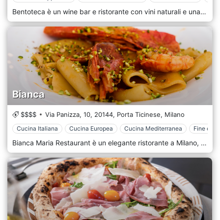
Bentoteca è un wine bar e ristorante con vini naturali e una cucina tradizionale giapponese. Si trova a Milano, non lontano dalla Basilica di Sant'Ambrogio. La Bentoteca serve una cucina giapponese utilizzando ingredienti italiani abbinata a vini naturali da tutto il mondo.
Bianca
$$$$
Via Panizza, 10,
20144,
Porta Ticinese,
Milano
Cucina Italiana
Cucina Europea
Cucina Mediterranea
Fine dini
Bianca Maria Restaurant è un elegante ristorante a Milano, posto all'interno della graziosa cornice del Bianca Maria Palace Hotel. Si trova in Zona Washington, poco distante dal Castello Sforzesco. La cucina utilizza sempre materie prime fresche e di alta qualità e propone piatti tipici a base di pesce: frutti di mare, tartare di pesce e aperitivi in un raffinato locale dagli arredi bianchi con veranda coperta.