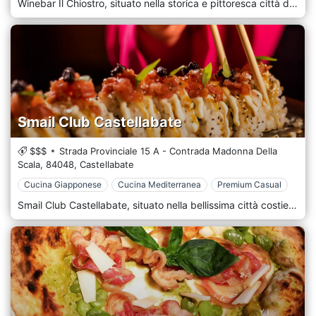
Winebar Il Chiostro, situato nella storica e pittoresca città di Castellabate, in Campania, è un wine bar affascinante e sofisticato che offre una deliziosa fuga nel mondo dei vini pregiati e della gastronomia italiana. Situato all'interno di un chiostro splendidamente restaurato, questo elegante locale è noto per la sua ampia selezione di vini, l'atmosfera ambientale e gli squisiti piccoli piatti, che lo rendono una destinazione popolare per gli amanti del vino e i visitatori occasionali. L'esterno del Winebar Il Chiostro riflette il ricco patrimonio architettonico di Castellabate, con i suoi antichi muri in pietra e la facciata storica che si fondono magnificamente con le pittoresche strade della città. L'ingresso, caratterizzato dalla sua sobria eleganza, invita gli ospiti in uno spazio dove convergono storia e stile contemporaneo. L'area salotto all'aperto nell'incantevole cortile dell'abbazia offre un ambiente sereno e romantico, perfetto per godersi un bicchiere di vino sotto le stelle. All'interno, il wine bar emana un'atmosfera calda e invitante. L'arredamento degli interni è un sofisticato mix di fascino rustico ed eleganza moderna, caratterizzato da pareti in pietra a vista, luci soffuse e arredi eleganti. L'atmosfera è accogliente e intima, ideale per una serata rilassante. La caratteristica centrale de Il Chiostro è la sua impressionante esposizione di vini, che presenta una vasta collezione di vini locali e internazionali.
Smail Club Castellabate
$$$
Strada Provinciale 15 A - Contrada Madonna Della
Scala,
84048,
Castellabate
Cucina Giapponese
Cucina Mediterranea
Premium Casual
Smail Club Castellabate, situato nella bellissima città costiera di Castellabate in Campania, è un club vivace e contemporaneo che offre una miscela unica di ristorazione, intrattenimento e relax. Conosciuto per la sua splendida posizione fronte mare e l'atmosfera vivace, lo Smail Club Castellabate è diventato una destinazione popolare per la gente del posto e i turisti che desiderano godersi lo stile di vita mediterraneo in un ambiente chic e moderno. L'esterno dello Smail Club Castellabate è sorprendente e invitante, mostrando un design elegante e raffinato che si integra perfettamente con il suo ambiente balneare. La facciata del club, con le sue linee pulite e gli elementi architettonici moderni, si staglia sullo sfondo del Mar Tirreno. L'area esterna, che comprende una spaziosa terrazza e un salone fronte mare, offre viste mozzafiato sulla costa, offrendo agli ospiti un luogo idilliaco per rilassarsi e prendere il sole. All'interno, lo Smail Club Castellabate emana un senso di eleganza contemporanea e divertimento. Il design degli interni è sofisticato e alla moda, caratterizzato da una tavolozza di colori freddi e costieri, illuminazione ambientale e arredi eleganti. Il club è diviso in varie aree, ognuna delle quali offre un'esperienza diversa: da un'elegante sala da pranzo e un'accogliente area lounge a un vivace bar e una pista da ballo, dove gli ospiti possono godersi musica e intrattenimento fino a tarda notte.