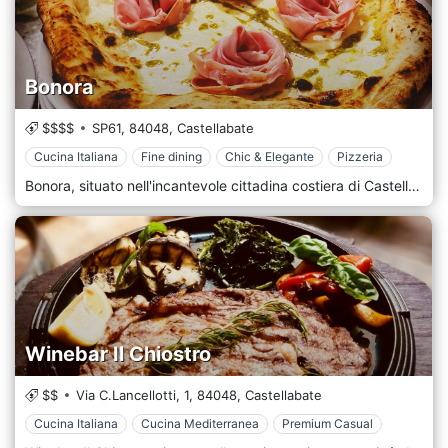
Bonora
$$$$
SP61,
84048,
Castellabate
Cucina Italiana
Fine dining
Chic & Elegante
Pizzeria
Bonora, situato nell'incantevole cittadina costiera di Castellabate in Campania, è un ristorante sofisticato e accogliente che offre una sublime miscela di cucina tradizionale italiana con un tocco culinario moderno. Rinomato per il suo ambiente elegante e le viste mozzafiato sul Mar Tirreno, Bonora è diventata una destinazione per gli intenditori di cibo e per coloro che cercano un'esperienza culinaria eccezionale. L'esterno di Bonora è sorprendente e invitante e mostra una splendida miscela di classica architettura mediterranea e design contemporaneo. La facciata del ristorante, con le sue linee pulite e le finiture eleganti, risalta nella suggestiva cornice di Castellabate. Una terrazza all'aperto offre agli ospiti un'impareggiabile opportunità di cenare con vista, sullo splendido scenario costiero del mare e sulle acque azzurre. All'interno, Bonora offre un'atmosfera di raffinatezza chic. L'arredamento è una raffinata fusione di eleganza moderna e fascino tradizionale italiano, caratterizzato da arredi eleganti, accenti artistici e una tavolozza di colori rilassanti. Grandi finestre incorniciano le affascinanti viste sul mare, riempiendo la sala da pranzo di luce naturale e migliorando l'atmosfera generale.
Winebar Il Chiostro
$$
Via C.Lancellotti, 1,
84048,
Castellabate
Cucina Italiana
Cucina Mediterranea
Premium Casual