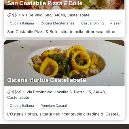
San Costabile Pizza & Bolle
$$
Via De Vivo, Snc,
84048,
Castellabate
Cucina Italiana
Cucina Mediterranea
Casual Dining
Pizzeria
San Costabile Pizza & Bolle, situato nella pittoresca cittadina di Castellabate in Campania, è un ristorante affascinante e vivace che serve squisite pizze e una deliziosa selezione di spumanti. Questa struttura combina l'arte tradizionale della pizza napoletana con un ambiente moderno e vivace, rendendola una destinazione popolare per la gente del posto e per i visitatori che cercano di gustare i classici sapori italiani in un ambiente contemporaneo. L'esterno di San Costabile Pizza & Bolle è invitante ed elegante, riflettendo il mix di tradizione e modernità del ristorante. Con la sua segnaletica raffinata e l'ingresso accogliente, la facciata dà il tono a un'esperienza culinaria informale ma sofisticata. È disponibile un'area salotto all'aperto, che consente agli ospiti di cenare sotto lo splendido cielo di Castellabate godendosi la vivace atmosfera della cittadina. All'interno, il ristorante vanta un design degli interni elegante e allegro. Lo spazio è minuziosamente decorato con elementi rustici e contemporanei, con pareti in mattoni a vista, mobili eleganti e vivaci opere d'arte. La disposizione della cucina a vista valorizza l'ambiente, dove i commensali possono osservare gli abili pizzaioli al lavoro, preparando artigianalmente ogni pizza con competenza e passione.
Osteria Hortus Castellabate
$$$$
Via Provinciale, Località S. Pietro, 15,
84048,
Castellabate
Cucina Italiana
Premium Casual
L'Osteria Hortus, situata nell'incantevole cittadina di Castellabate, in Campania, è un ristorante caratteristico e affascinante che offre una deliziosa esperienza della cucina tradizionale italiana. Rinomata per il suo ambiente rustico e un menu ricco di sapori locali, l'Osteria Hortus è diventata un luogo amato da coloro che cercano di immergersi nelle autentiche tradizioni culinarie del sud Italia. L'esterno dell'Osteria Hortus cattura il fascino senza tempo di Castellabate, con una facciata che riflette magnificamente il patrimonio storico e architettonico della cittadina. L'ingresso è accogliente, dal design semplice ma elegante che invita gli ospiti in un mondo di scoperte gastronomiche. L'area salotto all'aperto offre uno spazio accogliente per cenare all'aperto, consentendo agli ospiti di gustare i propri pasti tra le pittoresche strade di Castellabate. Entrando, gli ospiti vengono accolti da un interno che trasuda calore ed eleganza rustica. L'arredamento è una miscela armoniosa di elementi tradizionali italiani e tocchi casalinghi, con travi in legno, muri in pietra e mobili vintage. La sala da pranzo è intima e invitante e crea un'atmosfera perfetta per una cena romantica, una riunione di famiglia o un pasto rilassante con gli amici.