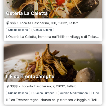
Osteria La Caletta
$$$
Località Fiascherino, 100,
19032,
Tellaro
Cucina Italiana
Casual Dining
L'Osteria La Caletta, immersa nell'idilliaco villaggio di Tellaro in Liguria, offre un'esperienza culinaria affascinante e autentica, catturando l'essenza della tradizionale cucina costiera italiana. Situata in una regione famosa per i suoi paesaggi mozzafiato, dove le aspre scogliere incontrano le acque azzurre del Mediterraneo, l'Osteria La Caletta è un paradiso per coloro che cercano di abbandonarsi ai piaceri semplici ma profondi delle tradizioni culinarie italiane in un ambiente pittoresco. Tellaro, un villaggio celebre per le sue case colorate, le strette strade acciottolate e le splendide viste sul mare, offre uno sfondo perfetto per l'Osteria La Caletta. Il ristorante, che significa "La Piccola Baia", evoca le immagini di un ristorante caratteristico e accogliente. In questo luogo, gente del posto e visitatori si riuniscono per godersi il buon cibo e la serena bellezza della costa ligure. Entrando nell'Osteria La Caletta, gli ospiti vengono accolti in un'atmosfera calda e invitante che fonde il fascino rustico con un senso di comfort familiare. L'arredamento è una deliziosa fusione di elementi tradizionali italiani, con muri in pietra a vista, mobili in legno e accenti nautici che rendono omaggio al patrimonio marittimo del villaggio. L'ambiente è ideale per un piacevole pranzo, una cena romantica o un incontro conviviale con amici e familiari.
Il Fico Trentacareghe
$$$$
Località Fiascherino, 7,
19032,
Tellaro
Cucina Italiana
Cucina Europea
Cucina Mediterranea
Fine dini
Il Fico Trentacareghe, situato nel pittoresco villaggio di Tellaro in Liguria, offre un'esperienza culinaria unica e memorabile che fonde magnificamente il fascino rustico della cucina italiana con un tocco moderno e artistico. Situato in una regione celebre per i suoi splendidi paesaggi costieri, la ricca storia culturale e la diversità culinaria, Il Fico Trentacareghe offre un'atmosfera invitante ed eclettica, perfetta per chi cerca una cucina italiana innovativa in un ambiente davvero pittoresco. Immerso nel cuore di Tellaro, un villaggio noto per i suoi colori vivaci, le strade strette e tortuose e le viste mozzafiato sul mare, Il Fico Trentacareghe (che si traduce in "Il fico a trenta raggi") cattura l'immaginazione con il suo nome stravagante e il suo spirito creativo. Il nome unico del ristorante suggerisce il suo impegno per l'originalità e il suo abbraccio tra tradizione e innovazione. Quando gli ospiti entrano a Il Fico Trentacareghe, vengono accolti da un'atmosfera che combina l'eleganza contemporanea con elementi del tradizionale design italiano. L'arredamento è minuziosamente curato per creare uno spazio elegante e confortevole, caratterizzato da un mix di arte moderna, accenti rustici in legno e una tavolozza di colori caldi e invitanti. L'ambiente è ideale per varie occasioni, dai pranzi informali alle cene intime.