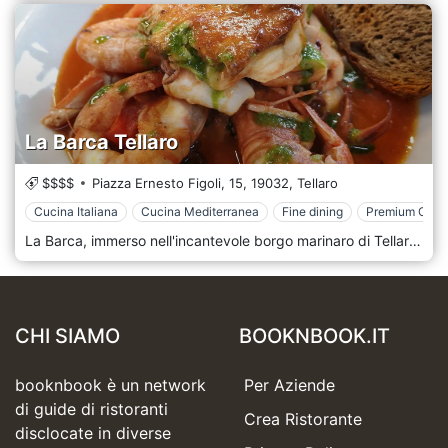
La Barca Tellaro
$$$$
Piazza Ernesto Figoli, 15,
19032,
Tellaro
Cucina Italiana
Cucina Mediterranea
Fine dining
Premium Casu
La Barca, immerso nell'incantevole borgo marinaro di Tellaro in Liguria, è un affascinante ristorante che offre una deliziosa esperienza culinaria, incarnando l'essenza della cucina costiera italiana. Situata in una regione rinomata per i suoi splendidi paesaggi marini, le pittoresche strade acciottolate e le ricche tradizioni gastronomiche, La Barca offre un ambiente pittoresco dove gli ospiti possono gustare i freschi sapori del Mediterraneo in un'atmosfera calda e invitante. La Barca è un faro culinario nel cuore di Tellaro, un villaggio celebrato per le sue case vivaci, le spettacolari scogliere costiere e la serena bellezza. Il nome del ristorante, che in italiano significa "La Barca", è un giusto omaggio al patrimonio marittimo della regione e pone le basi per un'esperienza culinaria profondamente legata al mare. Entrando a La Barca gli ospiti vengono accolti in un ambiente dal fascino marittimo rustico ma raffinato. L'arredamento presenta elementi nautici, con travi in legno, cimeli di vela e tonalità blu e bianche, creando un ambiente che ricorda un accogliente cottage sul mare. Questo ambiente rilassato e amichevole è perfetto per un pasto piacevole, una cena romantica o un incontro sociale con amici e familiari.
CHI SIAMO
BOOKNBOOK.IT
booknbook è un network
Per Aziende
di guide di ristoranti
Crea Ristorante
disclocate in diverse