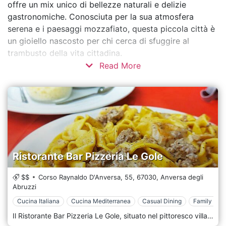
offre un mix unico di bellezze naturali e delizie
gastronomiche. Conosciuta per la sua atmosfera
serena e i paesaggi mozzafiato, questa piccola città è
un gioiello nascosto per chi cerca di sfuggire al
trambusto della vita cittadina.
Read More
Ristorante Bar Pizzeria Le Gole
$$
Corso Raynaldo D'Anversa, 55,
67030,
Anversa degli
Abruzzi
Cucina Italiana
Cucina Mediterranea
Casual Dining
Family Styl
Il Ristorante Bar Pizzeria Le Gole, situato nel pittoresco villaggio di Anversa degli Abruzzi, nella splendida regione dell'Abruzzo, offre un'esperienza culinaria deliziosa e autentica che mette in mostra la migliore cucina italiana e regionale abruzzese. Posizionato tra le bellezze naturali mozzafiato del Parco Nazionale d'Abruzzo, Le Gole offre un ambiente affascinante e rustico, ideale per coloro che desiderano indulgere nei sapori tradizionali italiani godendosi l'atmosfera serena di questo pittoresco villaggio di montagna. Il nome del ristorante, "Le Gole", che significa "Le Gole" in italiano, è un cenno alle spettacolari e bellissime gole che caratterizzano il paesaggio circostante. La struttura stessa, con la sua facciata accogliente, si fonde perfettamente con lo scenario storico e naturale di Anversa degli Abruzzi, invitando gli ospiti ad entrare in un mondo di delizie culinarie e di calda ospitalità. Entrando nel Ristorante Bar Pizzeria Le Gole, i commensali vengono accolti da un interno che unisce l'intimità di una tradizionale trattoria italiana con la disinvoltura di una pizzeria per famiglie. L'arredamento presenta elementi rustici come mobili in legno, pareti in pietra e affascinanti tocchi italiani, creando un'atmosfera familiare e invitante perfetta per cene informali.