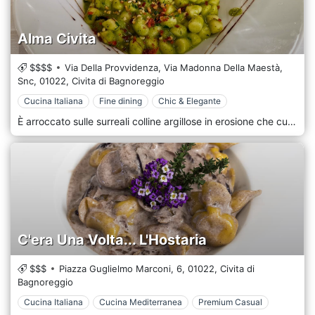
Alma Civita
$$$$
Via Della Provvidenza, Via Madonna Della Maestà,
Snc,
01022,
Civita di Bagnoreggio
Cucina Italiana
Fine dining
Chic & Elegante
È arroccato sulle surreali colline argillose in erosione che cullano Civita di Bagnoreggio, il "gioiello sulla collina" italiano, Alma Civita emerge come un gioiello culinario, rispecchiando l'enigmatica bellezza dei suoi antichi dintorni. Raggiungibile solo attraverso un ponte pedonale che promette una fuga dal quotidiano in un mondo sospeso nel tempo, Alma Civita non è solo un ristorante; è un passaggio a un'esperienza culinaria ricca di storia e fascino. Ad Alma Civita, la filosofia è semplice: servire piatti pieni di sentimento che rispettino il ricco patrimonio gastronomico della regione abbracciando al tempo stesso la creatività offerta dalla cucina contemporanea. Il nome del ristorante, "Alma", che significa anima in latino, dichiara il suo impegno nel fornire un'esperienza culinaria che parli al cuore attraverso il linguaggio del cibo. L'ambiente di Alma Civita è un armonioso connubio tra passato e presente. L'esterno rustico, con le sue pietre consumate dalle intemperie, sussurra storie dei secoli. All'interno, la sala da pranzo elegante ma accogliente è un santuario di tranquillità, con pareti che custodiscono segreti millenari. L'illuminazione intima e l'arredamento artistico creano un'atmosfera romantica e rilassante, un inno allo stile di vita italiano sofisticato ma rilassato.
C'era Una Volta... L'Hostaria
$$$
Piazza Guglielmo Marconi, 6,
01022,
Civita di
Bagnoreggio
Cucina Italiana
Cucina Mediterranea
Premium Casual