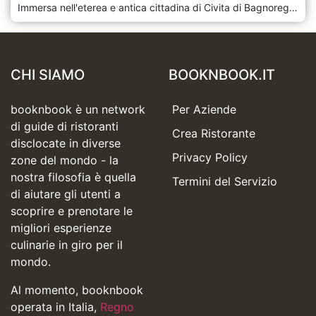
Immersa nell'eterea e antica cittadina di Civita di Bagnoreggio, conosciuta come la "città che muore", arroccata su una precaria collina nel Lazio, C'era Una Volta... L'Hostaria è un gioiello culinario che sembra uscito da una fata racconto. Il suo nome, che si traduce in "C'era una volta... La Taverna", invita gli ospiti in un mondo in cui la tradizionale ospitalità italiana e l'incantevole gastronomia si fondono perfettamente. L'ingresso a C'era Una Volta... L'Hostaria è come attraversare le pagine di un libro di fiabe. Il ristorante è situato in un edificio che trasuda fascino storico, con muri in pietra che hanno resistito alla prova del tempo e un ambiente caldo e accogliente che invita gli ospiti all'interno. L'interno è un'accattivante miscela di fascino rustico ed eleganza accogliente, caratterizzato da travi in legno, luci soffuse e mobili antichi che raccontano la storia di un'epoca passata. Il menu di C'era Una Volta... L'Hostaria è un omaggio al ricco patrimonio culinario del Lazio e della più ampia campagna italiana. Ogni piatto è realizzato con un profondo rispetto per le ricette tradizionali ma presentato con un tocco moderno che aggiunge un elemento di delizia e sorpresa. Il ristorante è orgoglioso di utilizzare ingredienti di provenienza locale, garantendo che ogni pasto sia fresco e autentico e rappresenti i sapori della regione.
CHI SIAMO
BOOKNBOOK.IT
booknbook è un network
Per Aziende
di guide di ristoranti
Crea Ristorante
disclocate in diverse
Privacy Policy
zone del mondo - la
nostra filosofia è quella
Termini del Servizio
di aiutare gli utenti a
scoprire e prenotare le
migliori esperienze
culinarie in giro per il
mondo.
Al momento, booknbook
operata in Italia,
Regno