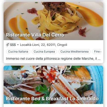
Ristorante Villa Del Cerro
$$$
Località Lioni, 22,
62011,
Cingoli
Cucina Italiana
Cucina Europea
Cucina Mediterranea
Fine dini
Immerso nel cuore della pittoresca regione delle Marche, il Ristorante Villa Del Cerro a Cingoli offre un'autentica esperienza culinaria italiana come nessun altro. Con viste panoramiche sulle dolci colline e sui scintillanti laghi di Cingoli, la bellezza paesaggistica della villa completa le sue delizie culinarie. Traendo ispirazione dal ricco patrimonio gastronomico marchigiano, il ristorante presenta un menu con piatti tradizionali realizzati utilizzando gli ingredienti locali più freschi. Gli ospiti potranno assaporare prelibatezze che spaziano dalla pasta fatta a mano e risotti aromatici alle carni succulente e al pesce fresco sorseggiando vini pregiati provenienti dai migliori vigneti della regione. La villa splendidamente restaurata emana fascino storico con i suoi muri in pietra, travi in legno rustiche e arredi eleganti. Sia che siate seduti nell'accogliente sala da pranzo interna o sulla terrazza con vista sull'incantevole paesaggio, l'ambiente di Villa Del Cerro vi avvolgerà nel calore e nell'ospitalità italiana.
Ristorante Bed & Breakfast Lo Smeraldo