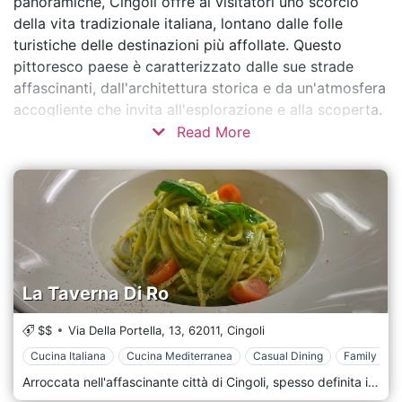
panoramiche, Cingoli offre ai visitatori uno scorcio
della vita tradizionale italiana, lontano dalle folle
turistiche delle destinazioni più affollate. Questo
pittoresco paese è caratterizzato dalle sue strade
affascinanti, dall'architettura storica e da un'atmosfera
accogliente che invita all'esplorazione e alla scoperta.
Read More
La Taverna Di Ro
$$
Via Della Portella, 13,
62011,
Cingoli
Cucina Italiana
Cucina Mediterranea
Casual Dining
Family Styl
Arroccata nell'affascinante città di Cingoli, spesso definita il "Balcone delle Marche", La Taverna Di Ro si erge come un faro culinario, illuminando il ricco patrimonio gastronomico della regione. La Taverna Di Ro incarna una delicata miscela di antiche ricette marchigiane e innovazioni culinarie contemporanee. Il menu è un sentito omaggio ai sapori rustici e terrosi che da generazioni adornano le tavole marchigiane, ma con un tocco rinfrescante e moderno. Al centro della filosofia de La Taverna c'è l'impegno per la sostenibilità e i prodotti locali. Ogni piatto racconta la storia delle fertili terre della regione, riecheggiando la freschezza della costa adriatica e la ricchezza dei contrafforti appenninici. L'arredamento del ristorante è un omaggio al significato storico di Cingoli. Muri in pietra, travi in legno e manufatti tradizionali trasportano i commensali indietro nel tempo, offrendo un'esperienza culinaria che riguarda tanto l'atmosfera quanto il gusto. Cuore e anima del locale, Ro, è un maestro in cucina. Con ogni piatto, dipinge una tela di sapori, consistenze e aromi, assicurando che i commensali festeggino con la bocca, gli occhi e l'anima.