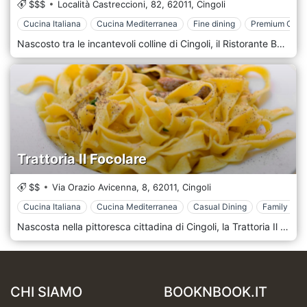
$$$
Località Castreccioni, 82,
62011,
Cingoli
Cucina Italiana
Cucina Mediterranea
Fine dining
Premium Casu
Nascosto tra le incantevoli colline di Cingoli, il Ristorante Bed & Breakfast Lo Smeraldo è un tesoro nascosto nelle Marche che promette sia una deliziosa gastronomia che un rifugio riposante. Una miscela armoniosa di fascino tradizionale italiano e comfort contemporanei, Lo Smeraldo offre agli ospiti un viaggio unico di sapori e relax. Entrando nel ristorante, gli ospiti vengono viziati in un'esperienza culinaria profondamente radicata nelle tradizioni marchigiane. Utilizzando i prodotti stagionali più freschi e gli ingredienti locali, gli chef de Lo Smeraldo creano piatti che rendono omaggio al ricco patrimonio culinario della regione. Ogni piatto racconta una storia dell'eredità gastronomica marchigiana, dalla pasta fatta in casa condita con salse aromatiche ai piatti di pesce fresco che catturano l'essenza del Mare Adriatico. Adiacente al ristorante, il bed and breakfast è un'oasi di tranquillità. Ogni camera è progettata con cura per riflettere la bellezza rustica delle Marche, con arredi confortevoli, lenzuola morbide e viste mozzafiato sulla campagna circostante. Svegliarsi con il dolce cinguettio degli uccelli e l'aroma del caffè italiano appena fatto è un piacere quotidiano per gli ospiti. Ma il vero cuore del Ristorante Bed & Breakfast Lo Smeraldo risiede nelle sue persone. Lo staff dedicato assicura che ogni ospite si senta a casa, offrendo un servizio personalizzato con genuino calore e ospitalità.
Trattoria Il Focolare
$$
Via Orazio Avicenna, 8,
62011,
Cingoli
Cucina Italiana
Cucina Mediterranea
Casual Dining
Family Styl
Nascosta nella pittoresca cittadina di Cingoli, la Trattoria Il Focolare invita gli ospiti a intraprendere un autentico viaggio culinario italiano proprio nel cuore delle Marche. Con il suo nome che significa "Il Focolare", questa affascinante struttura emana calore e intimità che ricordano una classica casa italiana. Appena entri, gli interni rustici, decorati con travi in legno, manufatti vintage e la delicata luce del camino, ti trasportano in tempi più semplici. Qui la tradizione e la passione per l'autentica cucina marchigiana rivivono in ogni piatto. Il menu de Il Focolare è una testimonianza del ricco patrimonio culinario della regione. Ogni piatto è un lavoro d'amore, dai classici antipasti e pasta fatta a mano a appetitosi piatti di carne e deliziosi dessert. Gli ingredienti di provenienza locale assicurano che i sapori rimangano autentici e freschi. I piatti d'autore tramandati di generazione in generazione mettono in risalto l'anima della cucina marchigiana e sono assolutamente da provare sia per la gente del posto che per i visitatori. A completare gli squisiti piatti c'è una selezione curata di vini locali. Che tu sia un intenditore o un appassionato di vino occasionale, lo staff del Focolare è sempre pronto a consigliarti una bottiglia o un bicchiere che si abbini perfettamente al pasto scelto.
CHI SIAMO
BOOKNBOOK.IT