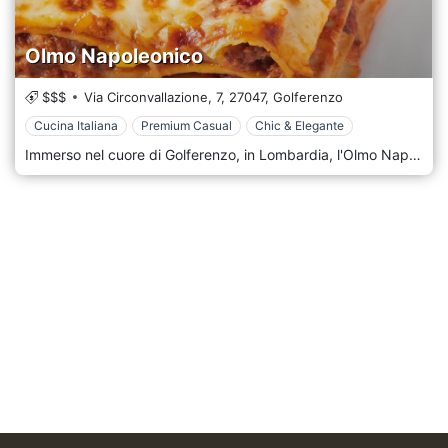
Olmo Napoleonico
$$$
Via Circonvallazione, 7,
27047,
Golferenzo
Cucina Italiana
Premium Casual
Chic & Elegante
Immerso nel cuore di Golferenzo, in Lombardia, l'Olmo Napoleonico è un santuario dove la serenità della natura e lo splendore dell'arte culinaria italiana si intrecciano, offrendo un rifugio incantevole e saporito. Testimonianza del ricco e vivace patrimonio culinario italiano, l'Olmo Napoleonico incarna una miscela in cui la cucina tradizionale lombarda incontra tecniche culinarie innovative. Ogni piatto, dai nostri corsi esclusivi alle offerte stagionali, racconta una storia in cui passato e presente convergono per orchestrare un'esperienza culinaria memorabile. Con uno sfondo di vigneti ondulati, il nostro ristorante promette un'esperienza culinaria visivamente e gastronomicamente spettacolare. Mentre assapori le nostre creazioni culinarie, gli incantevoli panorami di rigogliosi vigneti sotto il sole lombardo sussurrano storie di natura, serenità e tradizione. Abbracciando la generosità donata dai ricchi terreni e dai diversi climi della Lombardia, il nostro menu è un omaggio ai prodotti locali e alle ricette tradizionali. Dalle verdure appena raccolte alle carni di provenienza locale, ogni ingrediente è scelto con la massima cura per garantire che i piatti rispecchino i sapori genuini della regione. All'Olmo Napoleonico, la calda e autentica ospitalità italiana è radicata nella nostra essenza. Il nostro team è impegnato a fornire un servizio straordinario quanto la nostra offerta culinaria, assicurando che la vostra esperienza con noi sia splendida, dall'arrivo all'addio.