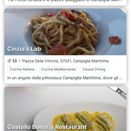
Cinzia's Lab
$$
Piazza Della Vittoria,
57021,
Campiglia Marittima
Cucina Italiana
Cucina Mediterranea
Casual Dining
In un angolo della pittoresca Campiglia Marittima, dove gli uliveti secolari ondeggiano al ritmo delle storie toscane e i tetti di terracotta si crogiolano al sole, ti imbatterai in un'innovativa meraviglia culinaria: Cinzia's Lab. Dal nome intrigante si potrebbe dedurre che non si tratti di un ristorante tipico toscano qualsiasi. Infatti, Cinzia's Lab unisce magnificamente l'essenza di una classica cucina italiana con lo spirito sperimentale di un moderno laboratorio gastronomico. Appena entri, l'atmosfera trova un equilibrio tra tradizione e innovazione. Travi rustiche in legno e muri in pietra rendono omaggio allo spirito toscano, mentre gli arredi eleganti e l'illuminazione ambientale introducono un tocco contemporaneo. In tutto lo spazio sono evidenti gli elementi di un "laboratorio" culinario, con utensili scintillanti, ingredienti curati e viste della cucina a vista che mostrano gli chef al lavoro. Il genio dietro questo locale, Cinzia, orchestra un menu che è una sinfonia di ricette secolari e tecniche new age. Si tuffa in profondità nel manuale culinario toscano, estraendo sapori tradizionali e presentandoli con un tocco d'avanguardia. Aspettatevi piatti come "Osso Buco Decostruito" o "Sfera Tiramisù" che non solo stuzzicano il palato ma coinvolgono anche i sensi in una danza giocosa. Eppure, al centro delle offerte di Cinzia's Lab c'è un impegno costante verso i prodotti locali più freschi. Ogni ingrediente, dai pomodori baciati dal sole ai profumati tartufi, racconta una storia delle fertili terre toscane.
Castello Bonaria Restaurant