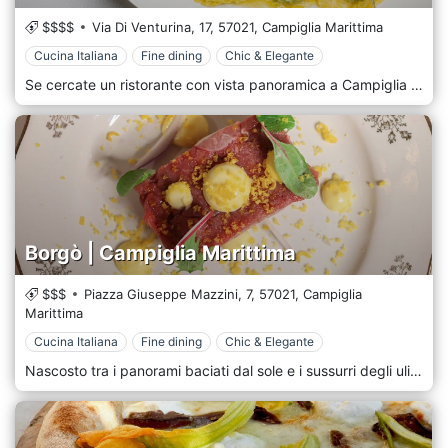
$$$$
Via Di Venturina, 17,
57021,
Campiglia Marittima
Cucina Italiana
Fine dining
Chic & Elegante
Se cercate un ristorante con vista panoramica a Campiglia Marittima, il ristorante Castello fa al caso vostro. Ideale per una cena romantica, una cena di lavoro o per festeggiare un grande evento con le persone a voi più vicine. Ispirandosi alle stagioni e ai prodotti della nostra terra, il ristorante Castello Bonaria propone piatti chiaramente toscani, arricchiti dalle tecniche culinarie più moderne. Alta qualità e innovazione con un tocco di tradizione sono le caratteristiche uniche e particolari della nostra cucina. Una carta dei vini con le più prestigiose etichette locali, nazionali e internazionali renderà sublime la vostra esperienza culinaria. Un'offerta gastronomica che spazia dai tagli più pregiati di carne come la fiorentina, al gusto più deciso della selvaggina o dei primi piatti della tradizione, fino al pesce delle vicine coste. Un viaggio nelle eccellenze della cucina toscana e della Val di Cornia accompagnato dai pregiati vini delle nostre tenute Monte Solaio, nati da una terra antica e ricca di minerali che dà vita ad un vino di qualità, gustoso, succoso e ben definito nei colori e nel sapore sapori tipici di questo angolo di Toscana. A completare e arricchire la cantina, c'è anche un'accurata selezione di etichette locali e nazionali.
Borgò | Campiglia Marittima
$$$
Piazza Giuseppe Mazzini, 7,
57021,
Campiglia
Marittima
Cucina Italiana
Fine dining
Chic & Elegante
Nascosto tra i panorami baciati dal sole e i sussurri degli uliveti di Campiglia Marittima si trova Borgò, un santuario culinario che fonde armoniosamente il fascino rustico della Toscana con un'essenza di moderna raffinatezza. Al primo sguardo Borgò evoca ricordi di un'epoca passata. Il suo nome, che ricorda gli storici "borgos" toscani, riflette un ambiente intimo. Qui, secolari muri di pietra si ergono fieri, cullando i clienti in un abbraccio che ha resistito a secoli. Tuttavia, uno sguardo più attento rivela delicati tocchi contemporanei: decorazioni minimaliste, arredi eleganti e un ambiente che irradia un lusso sobrio. Il menu di Borgò è un viaggio poetico attraverso l'arazzo culinario toscano. I piatti, pur essendo profondamente radicati nei sapori tradizionali, sono presentati con un tocco di arte moderna. Aspettatevi che classici come "Pici al Cinghiale" vengano reinventati con guarnizioni vivaci e inpiattamenti intricati, o un "Risotto ai Funghi Porcini" che esplode di colore e consistenza. Uno degli aspetti distintivi di Borgò è l'impegno per la sostenibilità. Gli ingredienti provengono meticolosamente da agricoltori, artigiani e pescatori locali, garantendo che ogni boccone catturi la genuina freschezza e generosità della regione. Il menu varia con le stagioni, garantendo un'esperienza dinamica ad ogni visita.