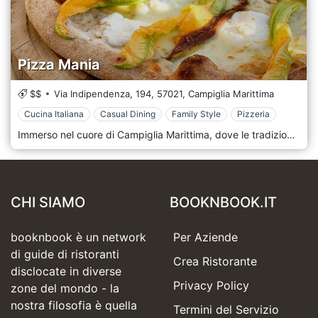
Pizza Mania
$$
Via Indipendenza, 194,
57021,
Campiglia Marittima
Cucina Italiana
Casual Dining
Family Style
Pizzeria
Immerso nel cuore di Campiglia Marittima, dove le tradizioni toscane sono profonde e ogni selciato sussurra storie d'altri tempi, si erge un tempio moderno del piatto più amato d'Italia: la Pizza Mania. Già dal nome è evidente che Pizza Mania è molto più di una semplice pizzeria: è una vibrante celebrazione di tutto ciò che riguarda la pizza! La facciata del ristorante, decorata in tonalità calde con motivi giocosi di pizze danzanti, invita i clienti in un mondo in cui la magia culinaria si svolge sotto la luce dorata dei forni a legna. Entrando, l'energia vibrante del luogo è contagiosa. Una miscela di tavoli rustici in legno, graffiti urbani e un murale del paesaggio ondulato toscano crea un ambiente accogliente e contemporaneo. Il lieve crepitio della legna da ardere, l'aroma invitante dell'impasto e l'allegro brusio delle conversazioni danno il tono a un pasto indimenticabile. Al centro del successo di Pizza Mania c'è il suo impegno per l'autenticità e la qualità. Ogni pizza, realizzata artigianalmente con precisione e passione, vanta una crosta sottile, una base di pomodoro piccante e un melange degli ingredienti più freschi provenienti dalle fattorie toscane locali. Dalla classica Margherita adornata con vellutata mozzarella e basilico fresco alle fantasiose creazioni gourmet che sorprendono e deliziano: c'è una fetta per ogni palato! Ma il menu non si ferma solo alle pizze. Immergiti in una selezione di antipasti, insalate fresche e deliziosi dessert, assicurandoti un'esperienza culinaria italiana completa. E, naturalmente, nessuna pizza è completa senza un sorso di vino. A Pizza Mania, la lista curata di vini locali si abbina perfettamente a ogni torta, aggiungendo allegria.
CHI SIAMO
BOOKNBOOK.IT
booknbook è un network
Per Aziende
di guide di ristoranti
Crea Ristorante
disclocate in diverse
Privacy Policy
zone del mondo - la
nostra filosofia è quella
Termini del Servizio