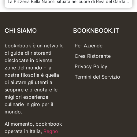
La Pizzeria Bella Napoli, situata nel cuore di Riva del Garda, in Italia, offre un delizioso viaggio culinario attraverso i sapori della tradizionale pizza italiana. Rinomato per le sue ricette autentiche e gli ingredienti freschi di provenienza locale, Bella Napoli è un faro per la gente del posto e i turisti che cercano la quintessenza della cucina italiana. Con un'atmosfera accogliente e invitante, questa pizzeria offre l'ambiente perfetto per una cena romantica, una riunione di famiglia o un pasto informale con gli amici. Il menu della Pizzeria Bella Napoli presenta un'ampia varietà di pizze, dalla classica Margherita alle creazioni innovative che soddisfano i palati dei commensali moderni. Ogni pizza è sapientemente cotta nel forno a legna, conferendole un sapore e una consistenza distintivi che sono diventati il segno distintivo di Bella Napoli. Oltre alle pizze, il ristorante offre anche una selezione di antipasti, insalate e dessert, tutti preparati con la stessa attenzione alla qualità e al sapore. Lo staff della Pizzeria Bella Napoli è noto per la sua calorosa ospitalità. Garantiscono che ogni ospite si senta accolto e apprezzato. La loro conoscenza del menu e dei vini può guidare i commensali attraverso un'esperienza culinaria migliorata, fornendo consigli perfetti che completano il pasto.
CHI SIAMO
BOOKNBOOK.IT
booknbook è un network
Per Aziende
di guide di ristoranti
Crea Ristorante
disclocate in diverse
Privacy Policy
zone del mondo - la
nostra filosofia è quella
Termini del Servizio
di aiutare gli utenti a
scoprire e prenotare le
migliori esperienze
culinarie in giro per il
mondo.
Al momento, booknbook
operata in Italia,
Regno