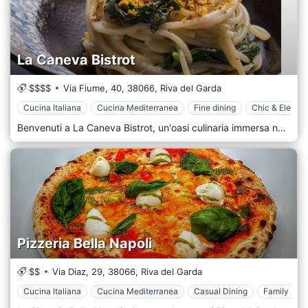
La Caneva Bistrot
$$$$
Via Fiume, 40,
38066,
Riva del Garda
Cucina Italiana
Cucina Mediterranea
Fine dining
Chic & Elegan
Benvenuti a La Caneva Bistrot, un'oasi culinaria immersa nei pittoreschi dintorni di Riva del Garda, in Italia. Situato sulle rive del Lago di Garda, il nostro Bistrot offre un'esperienza culinaria unica dove l'eccellenza culinaria incontra il fascino del lago. Entrate a La Caneva Bistrot e lasciatevi accogliere dall'ambiente caldo e invitante della nostra elegante sala da pranzo. Con il suo arredamento rustico, accoglienti aree salotto e viste mozzafiato sul Lago di Garda, il nostro ristorante offre l'ambiente ideale per un'esperienza culinaria memorabile. A La Caneva Bistrot, abbiamo la passione di mostrare i migliori ingredienti di agricoltori, pescatori e artigiani locali. Il nostro menu riflette il ricco patrimonio culinario della regione, presentando un'allettante gamma di piatti ispirati ai sapori del Nord Italia e del Mediterraneo. Dal pesce fresco pescato nelle acque cristalline del Lago di Garda alla pasta fatta a mano, alle pizze cotte nel forno a legna e alle carni succulente, ogni piatto de La Caneva Bistrot celebra sapore, consistenza e creatività. Completa il tuo pasto con una selezione dalla nostra curata carta dei vini con le migliori varietà provenienti dalle rinomate regioni vinicole italiane.
Pizzeria Bella Napoli
$$
Via Diaz, 29,
38066,
Riva del Garda
Cucina Italiana
Cucina Mediterranea
Casual Dining
Family Styl